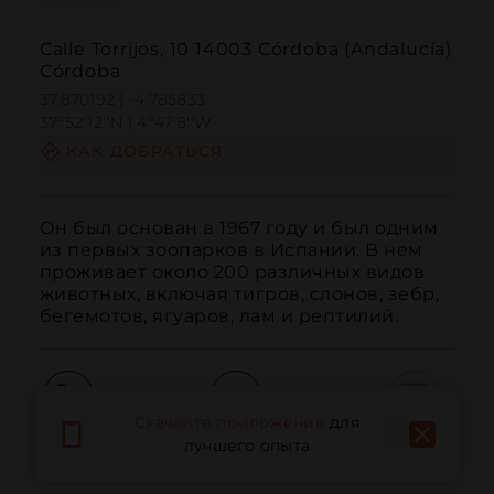
Calle Torrijos, 10 14003 Córdoba (Andalucía)
Córdoba
37.870192 | -4.785833
37º52'12''N | 4º47'8''W
КАК ДОБРАТЬСЯ
Он был основан в 1967 году и был одним 
из первых зоопарков в Испании. В нем 
проживает около 200 различных видов 
животных, включая тигров, слонов, зебр, 
бегемотов, ягуаров, лам и рептилий.
Скачайте приложение
для
Вызов
Электронная почта
Веб-сайт
лучшего опыта