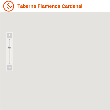
Taberna Flamenca Cardenal
+
−