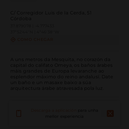
C/ Corregidor Luis de la Cerda, 51
Córdoba
37.879078 | -4.777433
37º52'44''N | 4º46'38''W
COMO CHEGAR
A uns metros da Mesquita, no corazón da 
capital do califato Omeya, os baños árabes 
máis grandes de Europa levaranche ao 
esplendor máximo do reino andalusí. Date 
un baño e un masaxe baixo a súa 
arquitectura árabe atravesada pola luz.
Descarga a aplicación
para unha
mellor experiencia
Chamar
Correo electrónico
Sitio web