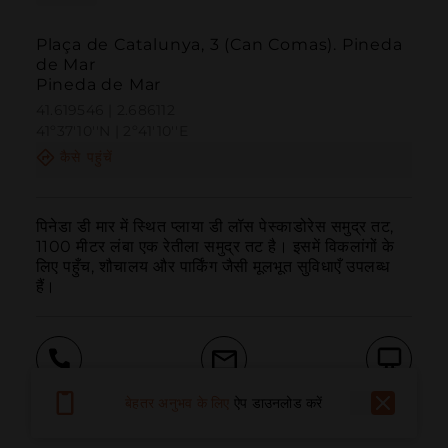
Plaça de Catalunya, 3 (Can Comas). Pineda
de Mar
Pineda de Mar
41.619546 | 2.686112
41º37'10''N | 2º41'10''E
कैसे पहुंचें
पिनेडा डी मार में स्थित प्लाया डी लॉस पेस्काडोरेस समुद्र तट, 
1100 मीटर लंबा एक रेतीला समुद्र तट है। इसमें विकलांगों के 
लिए पहुँच, शौचालय और पार्किंग जैसी मूलभूत सुविधाएँ उपलब्ध 
हैं।
बुलाना
ईमेल
वेबसाइट
बेहतर अनुभव के लिए
ऐप डाउनलोड करें