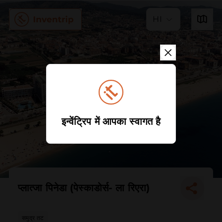
HI
इन्वेंट्रिप में आपका स्वागत है
प्लात्जा पिनेडा (पेस्काडोर्स- ला रिएरा)
समुद्र तट