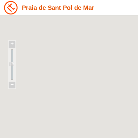
Praia de Sant Pol de Mar
+
−