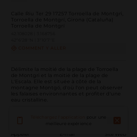
Calle Riu Ter 29 17257 Torroella de Montgri,
Torroella de Montgrí, Girona (Cataluña)
Torroella de Montgrí
42.108028 | 3.168756
42º6'28''N | 3º10'7''E
COMMENT Y ALLER
Délimite la moitié de la plage de Torroella 
de Montgri et la moitié de la plage de 
L'Escala. Elle est située à côté de la 
montagne Montgó, d'où l'on peut observer 
les falaises environnantes et profiter d'une 
eau cristalline.
Téléchargez l'application
pour une
meilleure expérience
Appeler
E-mail
Site Web