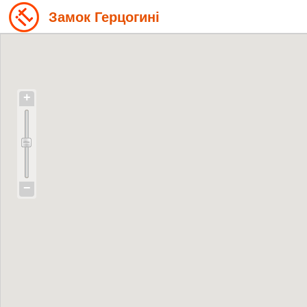
Замок Герцогині
+
−