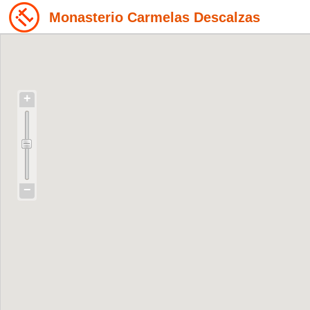
Monasterio Carmelas Descalzas
+
−