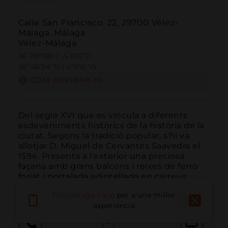
Calle San Francisco, 22, 29700 Vélez-
Málaga, Málaga
Vélez-Málaga
36.781780 | -4.101731
36º46'54''N | 4º6'6''W
COM ARRIBAR-HI
Del segle XVI que es vincula a diferents 
esdeveniments històrics de la història de la 
ciutat. Segons la tradició popular, s'hi va 
allotjar D. Miguel de Cervantes Saavedra el 
1594. Presenta a l'exterior una preciosa 
façana amb grans balcons i reixes de ferro 
forjat i portalada adintellada en carreus ...
LLEGIR MÉS
Descarrega l'app
per a una millor
experiència