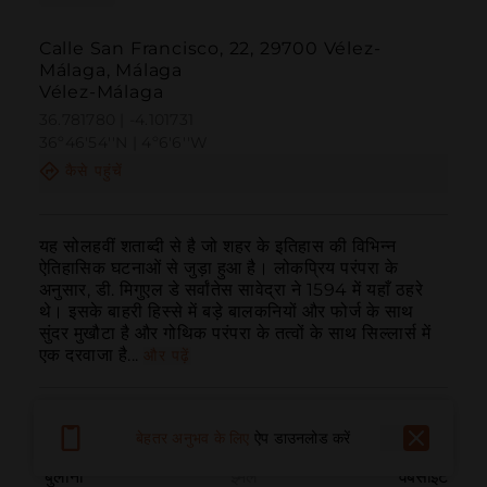
Calle San Francisco, 22, 29700 Vélez-
Málaga, Málaga
Vélez-Málaga
36.781780 | -4.101731
36º46'54''N | 4º6'6''W
कैसे पहुंचें
यह सोलहवीं शताब्दी से है जो शहर के इतिहास की विभिन्न 
ऐतिहासिक घटनाओं से जुड़ा हुआ है। लोकप्रिय परंपरा के 
अनुसार, डी. मिगुएल डे सर्वांतेस सावेद्रा ने 1594 में यहाँ ठहरे 
थे। इसके बाहरी हिस्से में बड़े बालकनियों और फोर्ज के साथ 
सुंदर मुखौटा है और गोथिक परंपरा के तत्वों के साथ सिल्लार्स में 
एक दरवाजा है...
और पढ़ें
बेहतर अनुभव के लिए
ऐप डाउनलोड करें
बुलाना
ईमेल
वेबसाइट