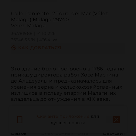
Calle Poniente, 2 Torre del Mar (Vélez -
Málaga) Málaga 29740
Vélez-Málaga
36.781988 | -4.101226
36º46'55''N | 4º6'4''W
КАК ДОБРАТЬСЯ
Это здание было построено в 1786 году по 
приказу директора работ Хосе Мартина 
де Альдеуэлы и предназначалось для 
хранения зерна и сельскохозяйственных 
излишков в пользу епархии Малаги, их 
владельца до отчуждения в XIX веке.
Скачайте приложение
для
лучшего опыта
Вызов
Электронная почта
Веб-сайт