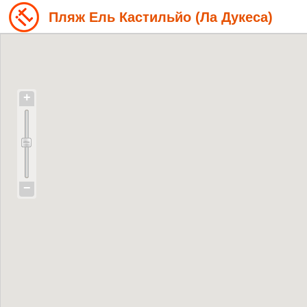
Пляж Ель Кастильйо (Ла Дукеcа)
+
−