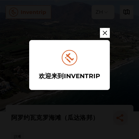
ZH
欢迎来到INVENTRIP
阿罗约瓦克罗海滩（瓜达洛邦）
沙滩