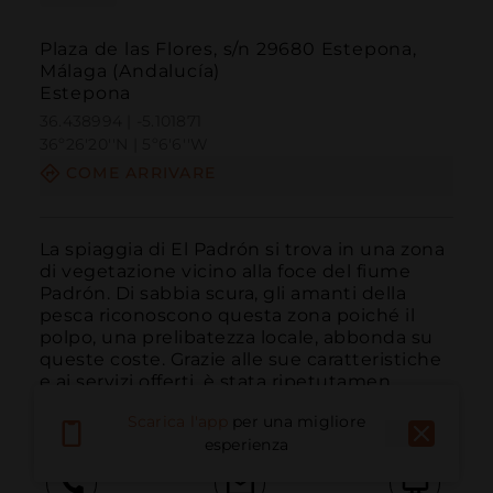
Plaza de las Flores, s/n 29680 Estepona,
Málaga (Andalucía)
Estepona
36.438994 | -5.101871
36º26'20''N | 5º6'6''W
COME ARRIVARE
La spiaggia di El Padrón si trova in una zona 
di vegetazione vicino alla foce del fiume 
Padrón. Di sabbia scura, gli amanti della 
pesca riconoscono questa zona poiché il 
polpo, una prelibatezza locale, abbonda su 
queste coste. Grazie alle sue caratteristiche 
e ai servizi offerti, è stata ripetutamen...
LEGGI DI PIÙ
Scarica l'app
per una migliore
esperienza