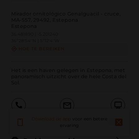
Mirador ornitológico Genalguacil - cruce,
MA-557, 29492, Estepona
Estepona
36.481890 | -5.201240
36º28'54''N | 5º12'4''W
HOE TE BEREIKEN
Het is een haven gelegen in Estepona, met 
panoramisch uitzicht over de hele Costa del 
Sol.
Bellen
E-mail
Website
Download de app
voor een betere
ervaring