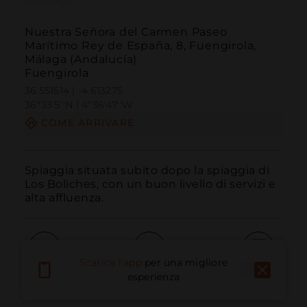
Nuestra Señora del Carmen Paseo
Marítimo Rey de España, 8, Fuengirola,
Málaga (Andalucía)
Fuengirola
36.551514 | -4.613275
36º33'5''N | 4º36'47''W
COME ARRIVARE
Spiaggia situata subito dopo la spiaggia di 
Los Boliches, con un buon livello di servizi e 
alta affluenza.
Scarica l'app
per una migliore
Chiama
E-mail
Sito Web
esperienza