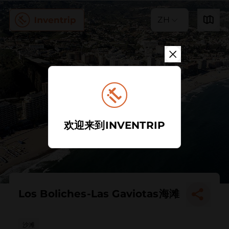
ZH
欢迎来到INVENTRIP
Los Boliches-Las Gaviotas海滩
沙滩