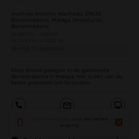
Avenida Antonio Machado, 29630
Benalmádena, Málaga (Andalucía)
Benalmádena
36.580373 | -4.556127
36º34'49''N | 4º33'22''W
HOE TE BEREIKEN
Klein strand gelegen in de gemeente 
Benalmádena in Malaga. Het is een van de 
beste gebieden om te duiken.
Bellen
E-mail
Website
Download de app
voor een betere
ervaring