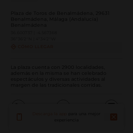
Plaza de Toros de Benalmádena, 29631
Benalmádena, Málaga (Andalucía)
Benalmádena
36.600737 | -4.567368
36º36'2''N | 4º34'2''W
CÓMO LLEGAR
La plaza cuenta con 2900 localidades, 
además en la misma se han celebrado 
espectáculos y diversas actividades al 
margen de las tradicionales corridas.
Descarga la app
para una mejor
Llamar
Email
Sitio Web
experiencia