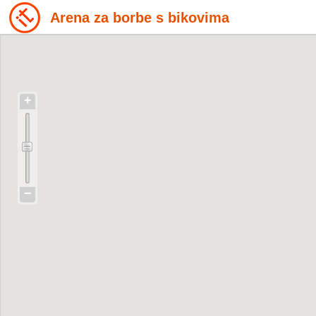
Arena za borbe s bikovima
+
−