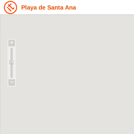
Playa de Santa Ana
+
−