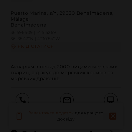
Puerto Marina, s/n, 29630 Benalmádena,
Málaga
Benalmádena
36.596609 | -4.515269
36º35'47''N | 4º30'54''W
ЯК ДІСТАТИСЯ
Акваріум з понад 2000 видами морських 
тварин, від акул до морських коників та 
морських драконів.
Дзвонити
Електронна пошта
Веб-сайт
Завантажте додаток
для кращого
досвіду