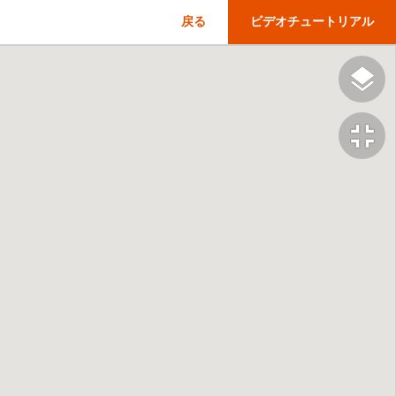
戻る
ビデオチュートリアル
fullscreen_exit