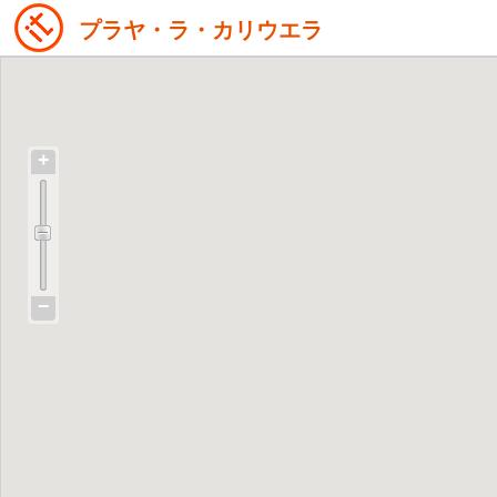
プラヤ・ラ・カリウエラ
+
−