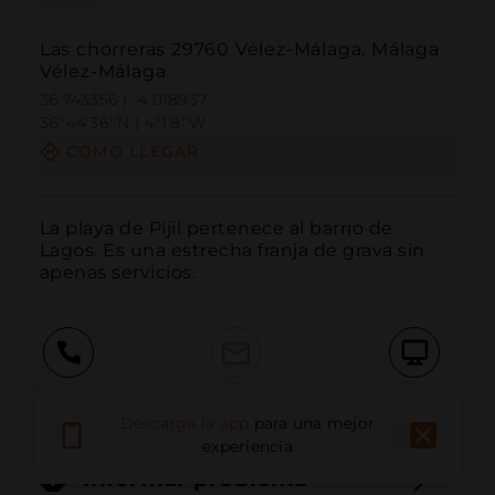
Las chorreras 29760 Vélez-Málaga, Málaga
Vélez-Málaga
36.743356 | -4.018937
36º44'36''N | 4º1'8''W
CÓMO LLEGAR
La playa de Pijil pertenece al barrio de 
Lagos. Es una estrecha franja de grava sin 
apenas servicios.
Llamar
Email
Sitio Web
Descarga la app
para una mejor
experiencia
Informar problema