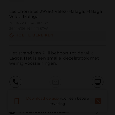
Las chorreras 29760 Vélez-Málaga, Málaga
Vélez-Málaga
36.743356 | -4.018937
36º44'36''N | 4º1'8''W
HOE TE BEREIKEN
Het strand van Pijil behoort tot de wijk 
Lagos. Het is een smalle kiezelstrook met 
weinig voorzieningen.
Bellen
E-mail
Website
Download de app
voor een betere
ervaring
Probleem melden