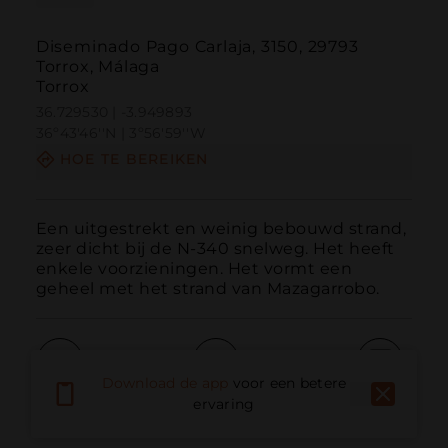
Diseminado Pago Carlaja, 3150, 29793
Torrox, Málaga
Torrox
36.729530 | -3.949893
36º43'46''N | 3º56'59''W
HOE TE BEREIKEN
Een uitgestrekt en weinig bebouwd strand, 
zeer dicht bij de N-340 snelweg. Het heeft 
enkele voorzieningen. Het vormt een 
geheel met het strand van Mazagarrobo.
Download de app
voor een betere
Bellen
E-mail
Website
ervaring