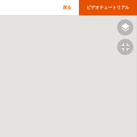
戻る
ビデオチュートリアル
fullscreen_exit