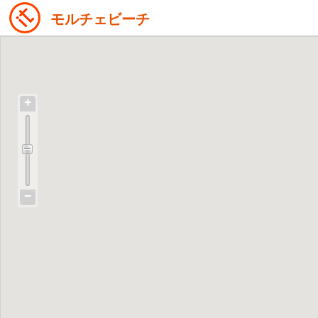
モルチェビーチ
+
−