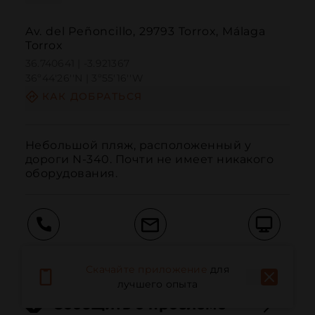
Av. del Peñoncillo, 29793 Torrox, Málaga
Torrox
36.740641 | -3.921367
36º44'26''N | 3º55'16''W
КАК ДОБРАТЬСЯ
Небольшой пляж, расположенный у 
дороги N-340. Почти не имеет никакого 
оборудования.
Вызов
Электронная почта
Веб-сайт
Скачайте приложение
для
лучшего опыта
Сообщить о проблеме