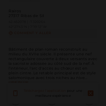
Rairos
27317 Ribas de Sil
42.462078 | -7.320264
42º27'43''N | 7º19'12''W
COMMENT Y ALLER
Bâtiment de plan roman reconstruit au 
milieu du XVIIe siècle. Il présente une nef 
rectangulaire couverte à deux versants avec 
la sacristie adossée au côté sud de la nef. À 
l'intérieur, l'arc d'accès au chœur est en 
plein cintre. Le retable principal est de style 
salomonique avec trois niches au nive...
LIRE PLUS
Téléchargez l'application
pour une
meilleure expérience