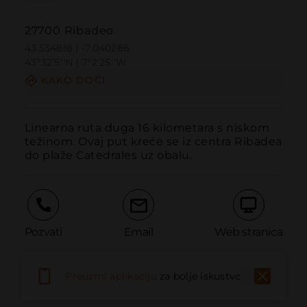
27700 Ribadeo
43.534818 | -7.040286
43º32'5''N | 7º2'25''W
KAKO DOĆI
Linearna ruta duga 16 kilometara s niskom 
težinom. Ovaj put kreće se iz centra Ribadea 
do plaže Catedrales uz obalu.
Pozvati
Email
Web stranica
Preuzmi aplikaciju
za bolje iskustvo
Prijaviti problem