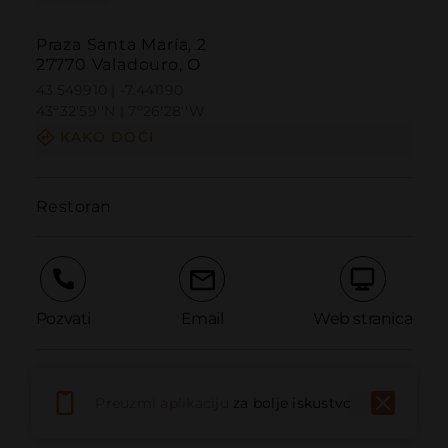
Praza Santa María, 2
27770 Valadouro, O
43.549910 | -7.441190
43º32'59''N | 7º26'28''W
KAKO DOĆI
Restoran
Pozvati
Email
Web stranica
Prijaviti problem
Preuzmi aplikaciju
za bolje iskustvo