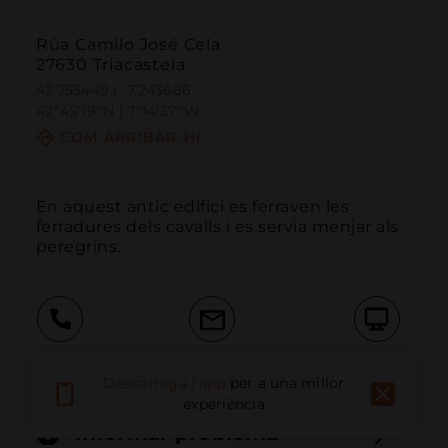
Rúa Camilo José Cela
27630 Triacastela
42.755449 | -7.243666
42º45'19''N | 7º14'37''W
COM ARRIBAR-HI
En aquest antic edifici es ferraven les 
ferradures dels cavalls i es servia menjar als 
peregrins.
Trucar
Email
Lloc Web
Descarrega l'app
per a una millor
experiència
Informar problema