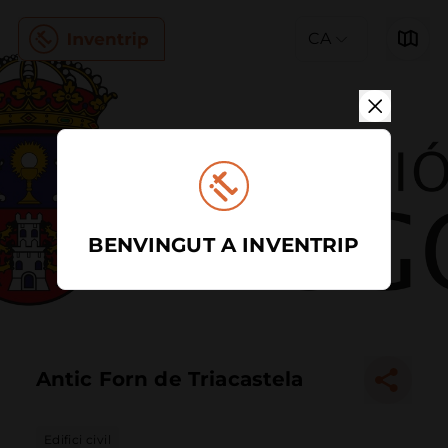
CA
BENVINGUT A INVENTRIP
Antic Forn de Triacastela
Edifici civil