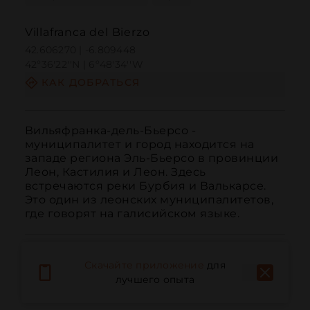
Villafranca del Bierzo
42.606270 | -6.809448
42º36'22''N | 6º48'34''W
КАК ДОБРАТЬСЯ
Вильяфранка-дель-Бьерсо - 
муниципалитет и город находится на 
западе региона Эль-Бьерсо в провинции 
Леон, Кастилия и Леон. Здесь 
встречаются реки Бурбия и Валькарсе. 
Это один из леонских муниципалитетов, 
где говорят на галисийском языке.
Скачайте приложение
для
лучшего опыта
Вызов
Электронная почта
Веб-сайт