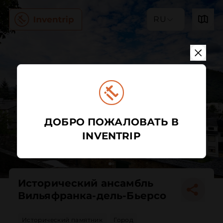
RU
ДОБРО ПОЖАЛОВАТЬ В
INVENTRIP
Исторический ансамбль
Вильяфранка-дель-Бьерсо
Исторический памятник
Город