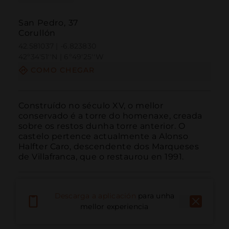
San Pedro, 37
Corullón
42.581037 | -6.823830
42º34'51''N | 6º49'25''W
COMO CHEGAR
Construído no século XV, o mellor 
conservado é a torre do homenaxe, creada 
sobre os restos dunha torre anterior. O 
castelo pertence actualmente a Alonso 
Halfter Caro, descendente dos Marqueses 
de Villafranca, que o restaurou en 1991.
Descarga a aplicación
para unha
mellor experiencia
Chamar
Correo electrónico
Sitio web