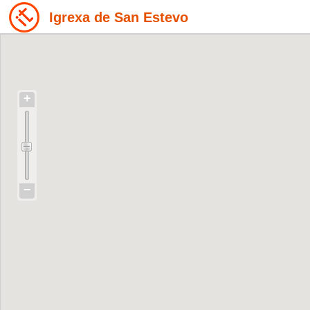
Igrexa de San Estevo
+
−