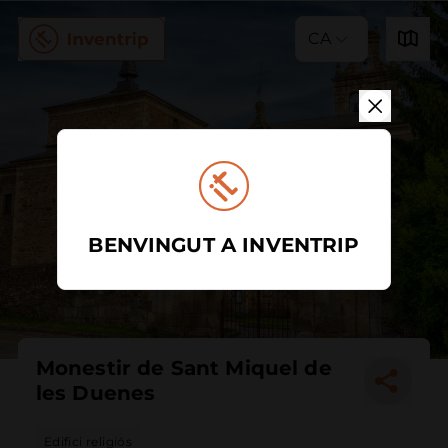
CA
BENVINGUT A INVENTRIP
Monestir de Sant Miquel de
les Duenes
Edifici religiós