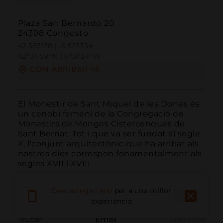
Plaza San Bernardo 20
24398 Congosto
42.583138 | -6.523334
42º34'59''N | 6º31'24''W
COM ARRIBAR-HI
El Monestir de Sant Miquel de les Dones és 
un cenobi femení de la Congregació de 
Monestirs de Monges Cistercenques de 
Sant Bernat. Tot i que va ser fundat al segle 
X, l'conjunt arquitectònic que ha arribat als 
nostres dies correspon fonamentalment als 
segles XVII i XVIII.
Descarrega l'app
per a una millor
experiència
Trucar
Email
Lloc Web