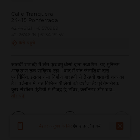
Calle Tranquera
24415 Ponferrada
42.446121 | -6.570989
42º26'46''N | 6º34'15''W
कैसे पहुंचें
सातवीं शताब्दी में संत फ्रुक्तुओसो द्वारा स्थापित, यह मुस्लिम 
आक्रमण तक सक्रिय रहा। बाद में संत जेनाडियो द्वारा 
पुनर्निर्मित, इसका नया निर्माण बारहवीं से तेरहवीं शताब्दी तक का 
है। वर्तमान में, यह विभिन्न शैलियों को दर्शाता है: प्रेरोमानेस्क, 
कुछ संरक्षित पूंजीयों में मौजूद है; टॉवर, क्लॉस्टर और चर्च...
और पढ़ें
बेहतर अनुभव के लिए
ऐप डाउनलोड करें
बुलाना
ईमेल
वेबसाइट