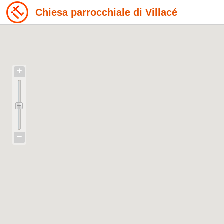
Chiesa parrocchiale di Villacé
+
−