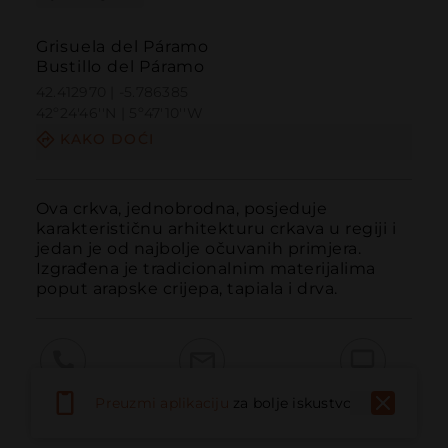
Grisuela del Páramo
Bustillo del Páramo
42.412970 | -5.786385
42º24'46''N | 5º47'10''W
KAKO DOĆI
Ova crkva, jednobrodna, posjeduje 
karakterističnu arhitekturu crkava u regiji i 
jedan je od najbolje očuvanih primjera. 
Izgrađena je tradicionalnim materijalima 
poput arapske crijepa, tapiala i drva.
Pozvati
Email
Web stranica
Preuzmi aplikaciju
za bolje iskustvo