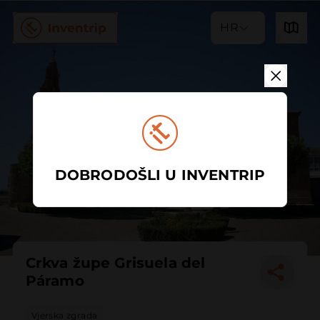
HR
DOBRODOŠLI U INVENTRIP
Crkva župe Grisuela del
Páramo
Vjerska zgrada