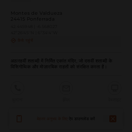
Montes de Valdueza
24415 Ponferrada
42.445948 | -6.568027
42º26'45''N | 6º34'4''W
कैसे पहुंचें
अठारहवीं शताब्दी में निर्मित एकांत मंदिर, जो दसवीं शताब्दी के 
विसिगोथिक और मोज़ारबिक राहतों को संरक्षित करता है।
बुलाना
ईमेल
वेबसाइट
बेहतर अनुभव के लिए
ऐप डाउनलोड करें
समस्या की सूचना दें