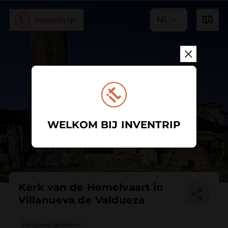
NL
WELKOM BIJ INVENTRIP
Kerk van de Hemelvaart in
Villanueva de Valdueza
Religieus gebouw