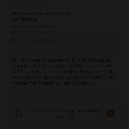
Villanueva de Valdueza
Ponferrada
42.488876 | -6.584172
42º29'19''N | 6º35'3''W
HOE TE BEREIKEN
De kerk was oorspronkelijk pre-Romaans, 
maar het huidige gebouw, dat dateert uit 
de 13e eeuw, is in landelijke romaanse stijl. 
Een deel van de constructie is bedekt met 
Moorse harnassen uit de 15e eeuw.
Download de app
voor een betere
Bellen
E-mail
Website
ervaring