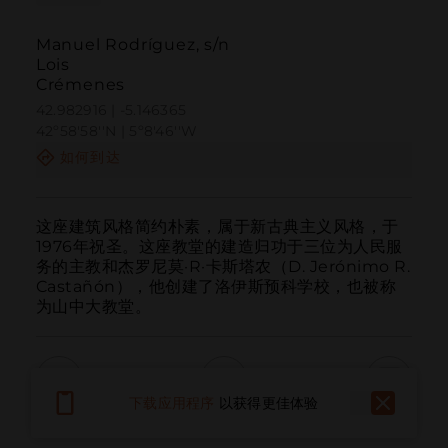
Manuel Rodríguez, s/n
Lois
Crémenes
42.982916 | -5.146365
42º58'58''N | 5º8'46''W
如何到达
这座建筑风格简约朴素，属于新古典主义风格，于
1976年祝圣。这座教堂的建造归功于三位为人民服
务的主教和杰罗尼莫·R·卡斯塔农（D. Jerónimo R. 
Castañón），他创建了洛伊斯预科学校，也被称
为山中大教堂。
下载应用程序
以获得更佳体验
呼叫
电子邮件
网站