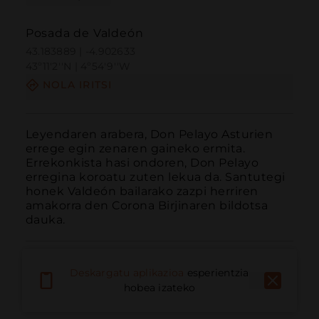
Posada de Valdeón
43.183889 | -4.902633
43º11'2''N | 4º54'9''W
NOLA IRITSI
Leyendaren arabera, Don Pelayo Asturien 
errege egin zenaren gaineko ermita. 
Errekonkista hasi ondoren, Don Pelayo 
erregina koroatu zuten lekua da. Santutegi 
honek Valdeón bailarako zazpi herriren 
amakorra den Corona Birjinaren bildotsa 
dauka.
Deskargatu aplikazioa
esperientzia
hobea izateko
Deitu
E-posta
Webgunea