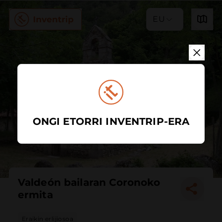
EU
ONGI ETORRI INVENTRIP-ERA
Valdeón bailaran Coronoko
ermita
Eraikin erlijiosoa