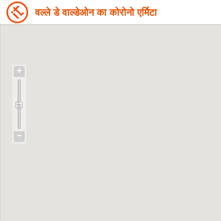
वल्ले डे वाल्डेओन का कोरोनो एर्मिटा
+
−