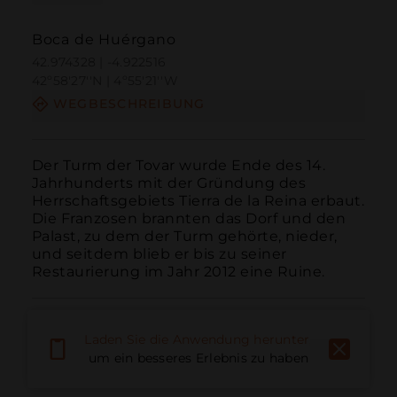
Boca de Huérgano
42.974328 | -4.922516
42º58'27''N | 4º55'21''W
WEGBESCHREIBUNG
Der Turm der Tovar wurde Ende des 14. 
Jahrhunderts mit der Gründung des 
Herrschaftsgebiets Tierra de la Reina erbaut. 
Die Franzosen brannten das Dorf und den 
Palast, zu dem der Turm gehörte, nieder, 
und seitdem blieb er bis zu seiner 
Restaurierung im Jahr 2012 eine Ruine.
Laden Sie die Anwendung herunter,
um ein besseres Erlebnis zu haben
Anruf
E-Mail
Website