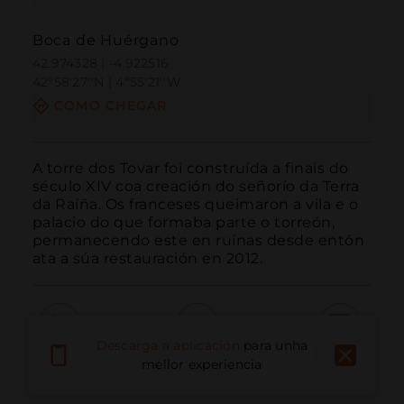
Boca de Huérgano
42.974328 | -4.922516
42º58'27''N | 4º55'21''W
COMO CHEGAR
A torre dos Tovar foi construída a finais do 
século XIV coa creación do señorío da Terra 
da Raíña. Os franceses queimaron a vila e o 
palacio do que formaba parte o torreón, 
permanecendo este en ruínas desde entón 
ata a súa restauración en 2012.
Descarga a aplicación
para unha
Chamar
Correo electrónico
Sitio web
mellor experiencia