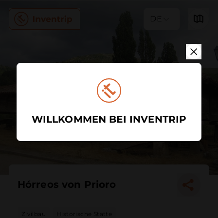
DE
WILLKOMMEN BEI INVENTRIP
Hórreos von Prioro
Zivilbau
Historische Stätte