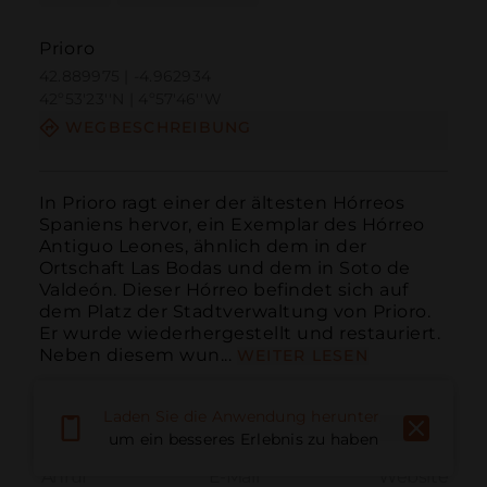
Prioro
42.889975 | -4.962934
42º53'23''N | 4º57'46''W
WEGBESCHREIBUNG
In Prioro ragt einer der ältesten Hórreos 
Spaniens hervor, ein Exemplar des Hórreo 
Antiguo Leones, ähnlich dem in der 
Ortschaft Las Bodas und dem in Soto de 
Valdeón. Dieser Hórreo befindet sich auf 
dem Platz der Stadtverwaltung von Prioro. 
Er wurde wiederhergestellt und restauriert. 
Neben diesem wun...
WEITER LESEN
Laden Sie die Anwendung herunter,
um ein besseres Erlebnis zu haben
Anruf
E-Mail
Website