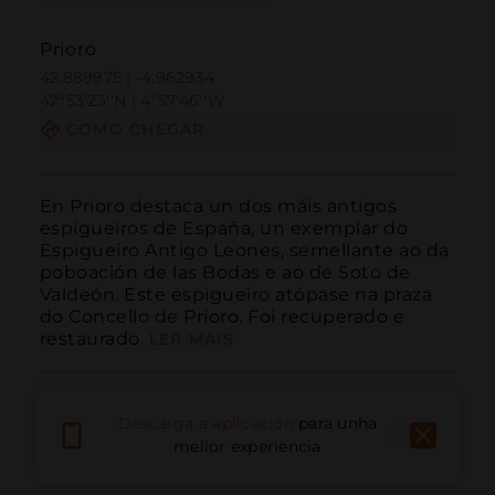
Prioro
42.889975 | -4.962934
42º53'23''N | 4º57'46''W
COMO CHEGAR
En Prioro destaca un dos máis antigos 
espigueiros de España, un exemplar do 
Espigueiro Antigo Leones, semellante ao da 
poboación de las Bodas e ao de Soto de 
Valdeón. Este espigueiro atópase na praza 
do Concello de Prioro. Foi recuperado e 
restaurado.
LER MÁIS
Descarga a aplicación
para unha
mellor experiencia
Chamar
Correo electrónico
Sitio web