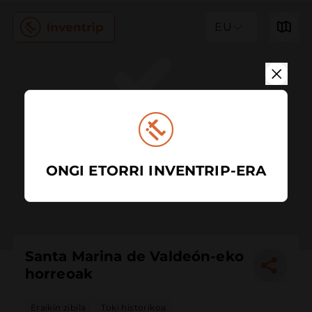
EU
ONGI ETORRI INVENTRIP-ERA
Santa Marina de Valdeón-eko
horreoak
Eraikin zibila
Toki historikoa