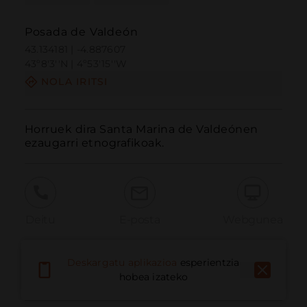
Posada de Valdeón
43.134181 | -4.887607
43º8'3''N | 4º53'15''W
NOLA IRITSI
Horruek dira Santa Marina de Valdeónen 
ezaugarri etnografikoak.
Deitu
E-posta
Webgunea
Deskargatu aplikazioa
esperientzia
Eman arazoa
hobea izateko