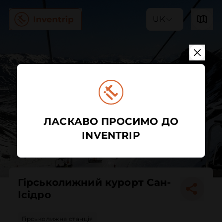
UK
ЛАСКАВО ПРОСИМО ДО
INVENTRIP
Гірськолижний курорт Сан-
Ісідро
Гірськолижна станція