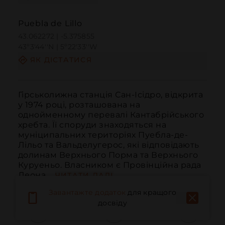
Puebla de Lillo
43.062272 | -5.375855
43º3'44''N | 5º22'33''W
ЯК ДІСТАТИСЯ
Гірськолижна станція Сан-Ісідро, відкрита 
у 1974 році, розташована на 
однойменному перевалі Кантабрійського 
хребта. Її споруди знаходяться на 
муніципальних територіях Пуебла-де-
Лільо та Вальделугерос, які відповідають 
долинам Верхнього Порма та Верхнього 
Куруеньо. Власником є Провінційна рада 
Леона,...
ЧИТАТИ ДАЛІ
Завантажте додаток
для кращого
досвіду